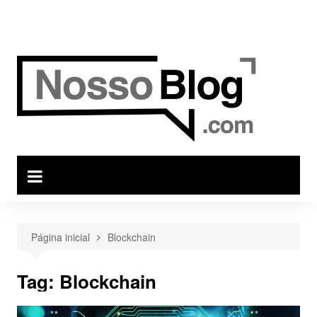
Ir
para
o
conteúdo
Página inicial
Blockchain
Tag:
Blockchain