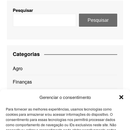
Pesquisar
Pesquisar
Categorias
Agro
Finanças
Geral
Gerenciar o consentimento
Mundo
Para fornecer as melhores experiências, usamos tecnologias como
cookies para armazenar e/ou acessar informações do dispositivo. O
consentimento para essas tecnologias nos permitirá processar dados
Saúde
como comportamento de navegação ou IDs exclusivos neste site. Não
consentir ou retirar o consentimento pode afetar negativamente certos